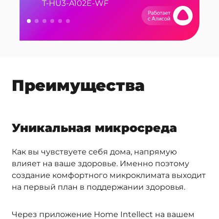
T-HU3-A102E-WF
SC-AH986E102
Серия Home Intellect: A102E-WF
Cерия Home Intellect: A101E-WF
Серия Smart: A100E
SC-AH986E100
Преимущества
Уникальная микросреда
Как вы чувствуете себя дома, напрямую
влияет на ваше здоровье. Именно поэтому
создание комфортного микроклимата выходит
на первый план в поддержании здоровья.
Через приложение Home Intellect на вашем