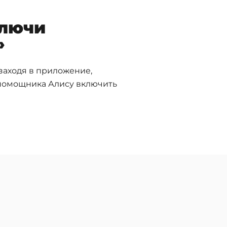
ключи
»
заходя в приложение,
 помощника Алису включить