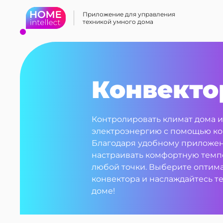
Приложение для управления
техникой умного дома
Конвект
Контролировать климат дома и
электроэнергию с помощью кон
Благодаря удобному приложен
настраивать комфортную темпе
любой точки. Выберите оптим
конвектора и наслаждайтесь т
доме!