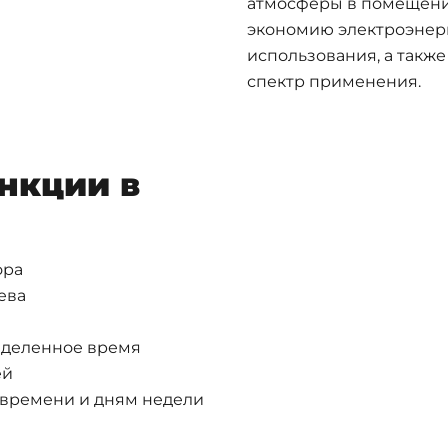
атмосферы в помещени
экономию электроэнерг
использования, а такж
спектр применения.
нкции в
ора
ева
ределенное время
ей
о времени и дням недели